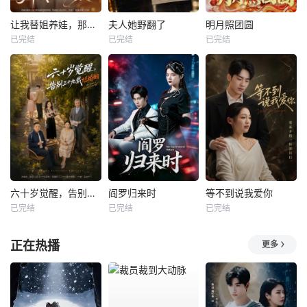
让我替姐养娃，那我直接认亲
夫人她野翻了
明月照团圆
已完结
已完结
已完结
六十岁觉醒，告别三十九载烂婚姻
阎罗归来时
等不到说我爱你
已完结
已完结
已完结
正在热播
更多