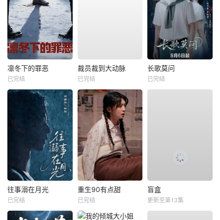
凛冬下的罪恶
裁员裁到大动脉
长歌莫问
已完结
已完结
已完结
往事溺在月光
重生90有点甜
盲盒
已完结
已完结
更新至第13集