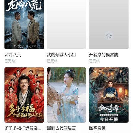
龙吟八荒
我的倾城大小姐
开着摩的娶富婆
已完结
已完结
已完结
多子多福打造最强修仙家族
回到古代闯后宫
幽宅奇谭