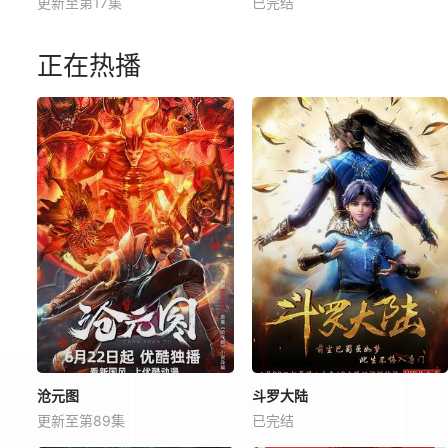
更新至第17集
已完结
正在热播
沧元图
斗罗大陆
更新至第89集
已完结