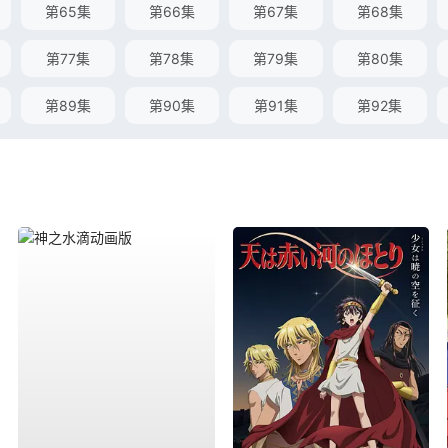
第65集
第66集
第67集
第68集
第77集
第78集
第79集
第80集
第89集
第90集
第91集
第92集