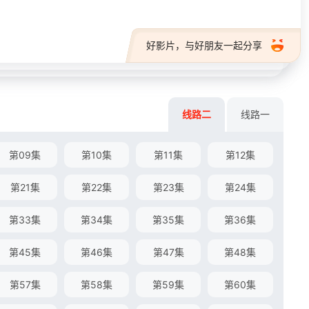
好影片，与好朋友一起分享
线路二
线路一
第09集
第10集
第11集
第12集
第21集
第22集
第23集
第24集
第33集
第34集
第35集
第36集
第45集
第46集
第47集
第48集
第57集
第58集
第59集
第60集