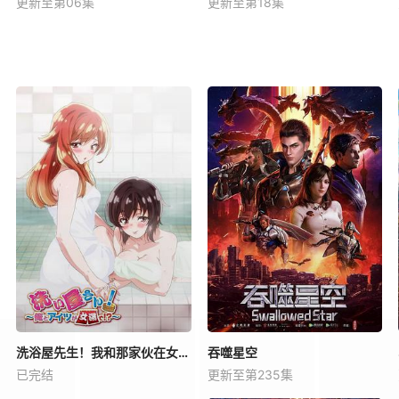
更新至第06集
更新至第18集
洗浴屋先生！我和那家伙在女浴池！？
吞噬星空
已完结
更新至第235集