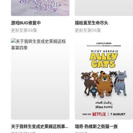
游戏BUG修复中
描绘直至生命尽头
更新至第09集
更新至第06集
关于我转生变成史莱姆这档事第四季
瑞奇·热维斯之街猫一族