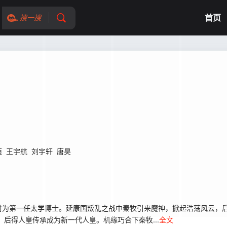
首页
搜一搜
恒
王宇航
刘宇轩
唐昊
为第一任太学博士。延康国叛乱之战中秦牧引来魔神，掀起浩荡风云，后
后得人皇传承成为新一代人皇。机缘巧合下秦牧...
全文