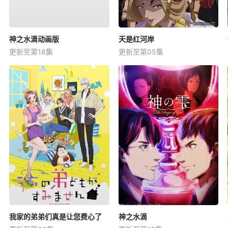
神之水滴动画版
天是红河岸
更新至第18集
更新至第05集
我家的弟弟们真是让您费心了
神之水滴