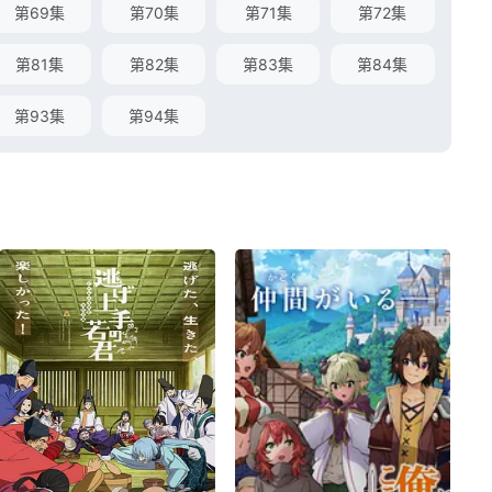
第69集
第70集
第71集
第72集
第81集
第82集
第83集
第84集
第93集
第94集