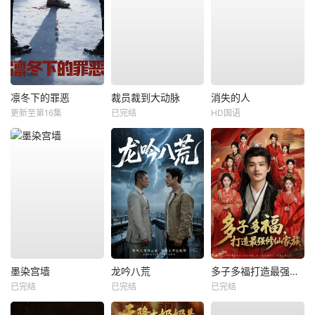
凛冬下的罪恶
裁员裁到大动脉
消失的人
更新至第16集
已完结
HD国语
墨染宫墙
龙吟八荒
多子多福打造最强修仙家族
已完结
已完结
已完结