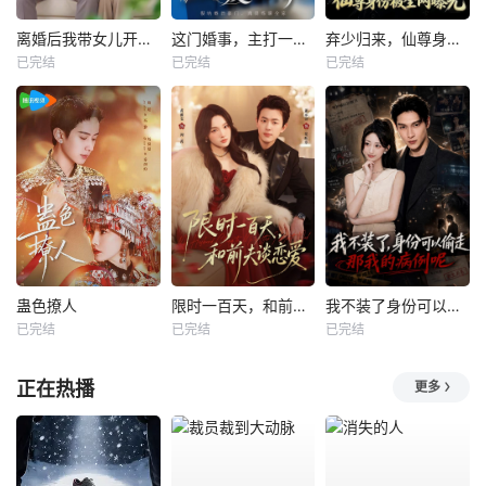
离婚后我带女儿开启新人生
这门婚事，主打一个反向饲养
弃少归来，仙尊身份被全网曝光
已完结
已完结
已完结
蛊色撩人
限时一百天，和前夫谈恋爱
我不装了身份可以偷走那我的病例呢
已完结
已完结
已完结
正在热播
更多