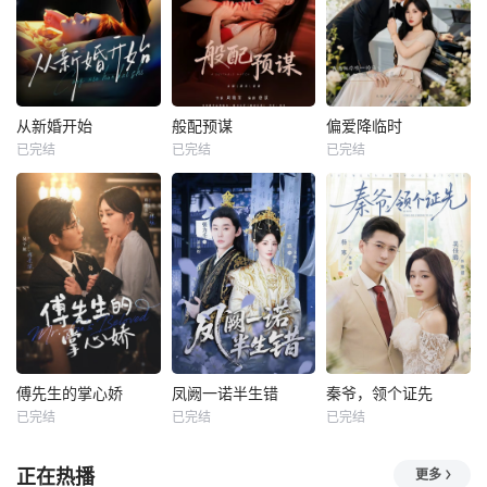
从新婚开始
般配预谋
偏爱降临时
已完结
已完结
已完结
傅先生的掌心娇
凤阙一诺半生错
秦爷，领个证先
已完结
已完结
已完结
正在热播
更多