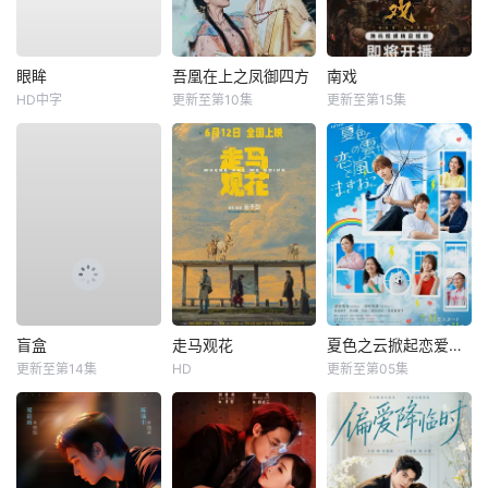
眼眸
吾凰在上之凤御四方
南戏
HD中字
更新至第10集
更新至第15集
盲盒
走马观花
夏色之云掀起恋爱与风暴
更新至第14集
HD
更新至第05集