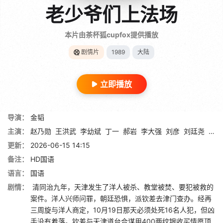
老少爷们上法场
本片由茶杯狐cupfox提供播放
剧情片
1989
大陆
立即播放
导演：
金韬
主演：
赵乃勋
王洪武
李幼斌
丁一
郝岩
李大强
刘彦
刘廷尧
芮丽
更新：
2026-06-15 14:15
备注：
HD国语
语言：
国语
剧情：
清同治九年，天津发生了洋人被杀、教堂被焚、要犯被救的
案件。洋人兴师问罪，朝廷恐惧，派钦差去津门查办。经再
三周旋与洋人商定，10月19日那天必须处死16名人犯，但凶
手没有着落。钦差与天津道台合谋用400两纹银收买情愿顶