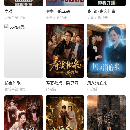
南戏
凛冬下的罪恶
我当卧底这件事
更新至第12集
更新至第16集
更新至第19集
长夜如歌
寿宴掀桌，隐忍四年我封神
风从海底来
更新至第18集
已完结
已完结