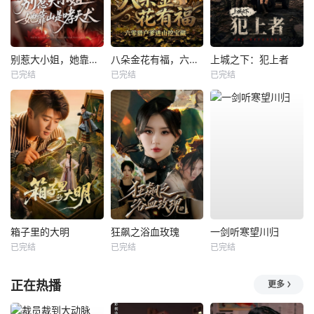
别惹大小姐，她靠山是哮天犬
八朵金花有福，六零猎户爹进山挖宝藏
上城之下：犯上者
已完结
已完结
已完结
箱子里的大明
狂飙之浴血玫瑰
一剑听寒望川归
已完结
已完结
已完结
正在热播
更多