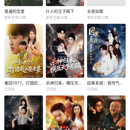
普通的恋爱
仆人的王子殿下
长夜如歌
更新至第06集
更新至第06集
更新至第22集
重回1977，打猎赶山娶老婆
杀神归来，横压天下无敌
因果系统：我夺气运救苍生
已完结
已完结
已完结