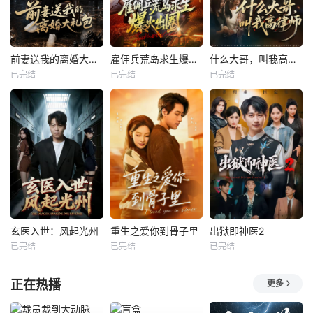
前妻送我的离婚大礼包
雇佣兵荒岛求生爆火出圈第二季
什么大哥，叫我高律师
已完结
已完结
已完结
玄医入世：风起光州
重生之爱你到骨子里
出狱即神医2
已完结
已完结
已完结
正在热播
更多