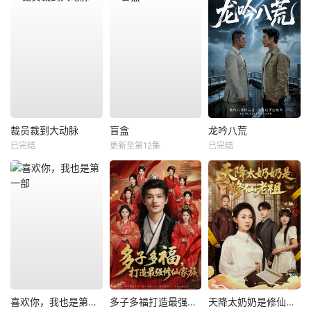
裁员裁到大动脉
盲盒
龙吟八荒
已完结
更新至第12集
已完结
喜欢你，我也是第一部
多子多福打造最强修仙家族
天降太奶奶是修仙老祖