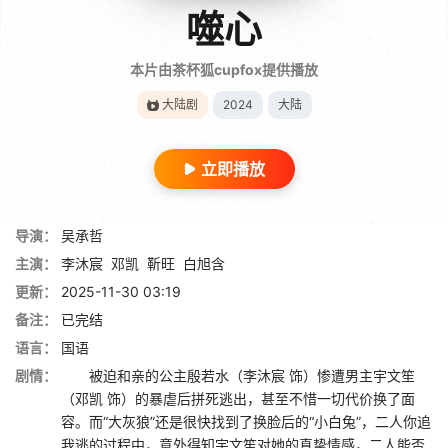
噬心
本片由茶杯狐cupfox提供播放
大陆剧
2024
大陆
立即播放
导演：
吴承哲
主演：
李沐宸
邓凯
靳旺
白旭含
更新：
2025-11-30 03:19
备注：
已完结
语言：
国语
剧情：
被迫和亲的公主殷若水（李沐宸 饰）惨遭男主宇文笙
（邓凯 饰）的暴虐后拼死逃出，甚至不惜一切代价换了面
容。而“大灰狼”还是很快找到了换脸后的“小白兔”，二人你追
我逃的过程中，意外得知宇文笙对她的真挚情感，二人能否