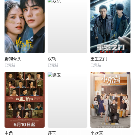
野狗骨头
双轨
重生之门
已完结
已完结
已完结
主角
逐玉
小欢喜