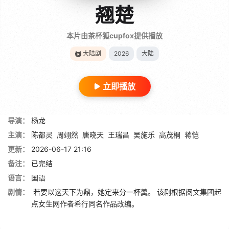
翘楚
本片由茶杯狐cupfox提供播放
大陆剧
2026
大陆
立即播放
导演：
杨龙
主演：
陈都灵
周翊然
唐晓天
王瑞昌
吴施乐
高茂桐
蒋恺
更新：
2026-06-17 21:16
备注：
已完结
语言：
国语
剧情：
若要以这天下为鼎，她定来分一杯羹。 该剧根据阅文集团起
点女生网作者希行同名作品改编。