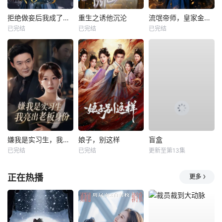
拒绝做妾后我成了太子侧妃
重生之诱他沉沦
流氓帝师，皇家金牌县令
已完结
已完结
已完结
嫌我是实习生，我亮出老板身份
娘子，别这样
盲盒
已完结
已完结
更新至第13集
正在热播
更多