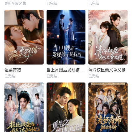
更新至第01集
已完结
已完结
温柔狩猎
当上月嫂后发现孩子是我的
清冷权臣他又争又抢
已完结
已完结
已完结