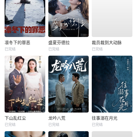
凛冬下的罪恶
盛夏芬德拉
裁员裁到大动脉
已完结
已完结
已完结
下山乱红尘
龙吟八荒
往事溺在月光
已完结
已完结
已完结