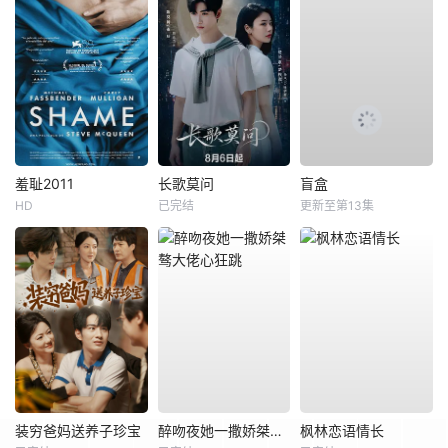
羞耻2011
长歌莫问
盲盒
HD
已完结
更新至第13集
装穷爸妈送养子珍宝
醉吻夜她一撒娇桀骜大佬心狂跳
枫林恋语情长