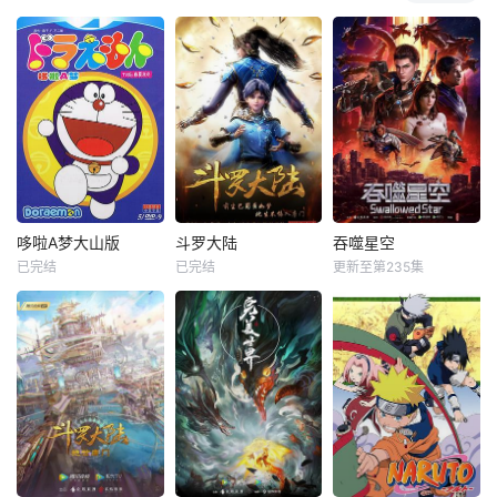
哆啦A梦大山版
斗罗大陆
吞噬星空
已完结
已完结
更新至第235集