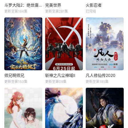
斗罗大陆2：绝世唐门
完美世界
火影忍者
更新至第164集
更新至第281集
已完结
师兄啊师兄
斩神之凡尘神域Ⅱ
凡人修仙传2020
更新至第153集
更新至第09集
更新至第185集