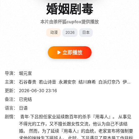
婚姻剧毒
本片由茶杯狐cupfox提供播放
动漫
2026
日本
立即播放
导演：
堀元宣
主演：
石谷春贵
若山诗音
永濑安奈
结川麻希
白浜灯奈乃
伊濑茉莉也
更新：
2026-06-30 23:16
备注：
已完结
语言：
日语
剧情：
青年·下吕担任家业延续数百年的杀手『用毒人』。 从事见
不得光的工作，又不擅长跟女性交流，他认为自己不该结
婚。 然而，为了延续『用毒人』的血统，老家宣布将强制要
求他的妹妹生下接班人。 此时，下吕遇见了原本是工作目标