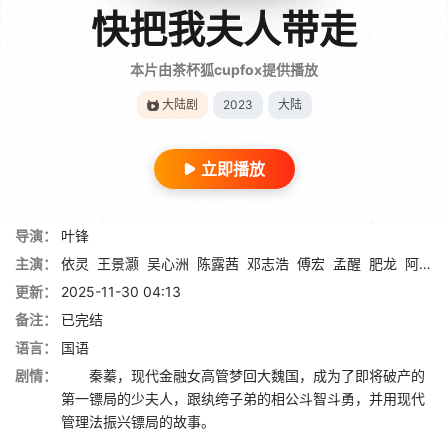
快把我夫人带走
本片由茶杯狐cupfox提供播放
大陆剧
2023
大陆
立即播放
导演：
叶锋
主演：
依灵
王景灏
吴心洲
陈露茜
邓志浩
傅宏
孟醒
肥龙
阿宽
更新：
2025-11-30 04:13
备注：
已完结
语言：
国语
剧情：
秦蓁，现代金融女高管梦回大魏国，成为了即将破产的
第一镖局的少夫人，跟纨绔子弟的相公斗智斗勇，并用现代
管理法振兴镖局的故事。