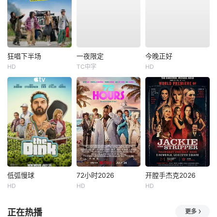
狂唱下半场
一夜限定
今晚正好
HD
TC中字
HD
低弧慢球
72小时2026
开膛手杰克2026
HD
HD
HD
正在热播
更多