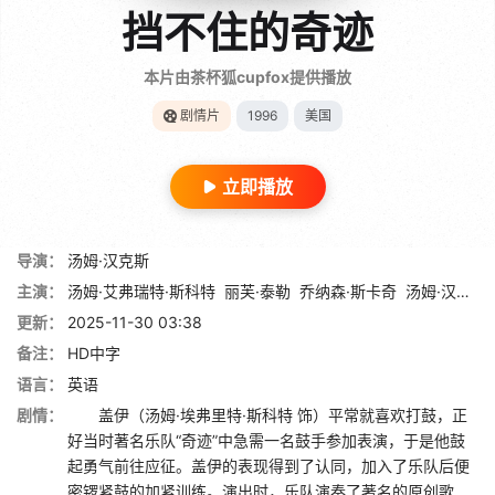
挡不住的奇迹
本片由茶杯狐cupfox提供播放
剧情片
1996
美国
立即播放
导演：
汤姆·汉克斯
主演：
汤姆·艾弗瑞特·斯科特
丽芙·泰勒
乔纳森·斯卡奇
汤姆·汉克斯
更新：
2025-11-30 03:38
备注：
HD中字
语言：
英语
剧情：
盖伊（汤姆·埃弗里特·斯科特 饰）平常就喜欢打鼓，正
好当时著名乐队“奇迹”中急需一名鼓手参加表演，于是他鼓
起勇气前往应征。盖伊的表现得到了认同，加入了乐队后便
密锣紧鼓的加紧训练。演出时，乐队演奏了著名的原创歌