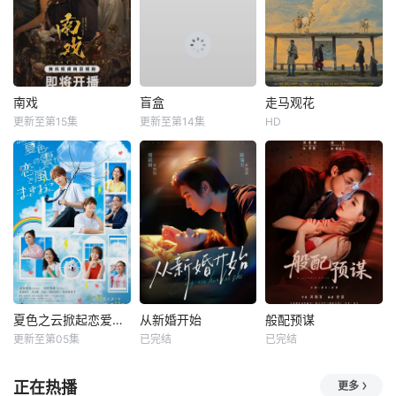
南戏
盲盒
走马观花
更新至第15集
更新至第14集
HD
夏色之云掀起恋爱与风暴
从新婚开始
般配预谋
更新至第05集
已完结
已完结
正在热播
更多