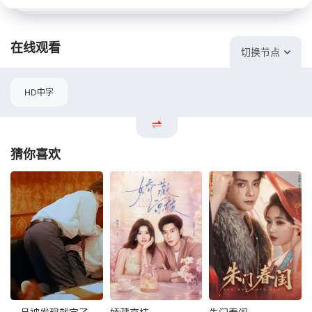
在线观看
切换节点
HD中字
猜你喜欢