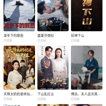
凛冬下的罪恶
盛夏芬德拉
狂神下山
已完结
已完结
已完结
天降太奶奶是修仙老祖
下山乱红尘
傅总，夫人这次真的死了
已完结
已完结
已完结