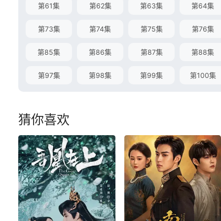
第61集
第62集
第63集
第64集
第73集
第74集
第75集
第76集
第85集
第86集
第87集
第88集
第97集
第98集
第99集
第100集
猜你喜欢