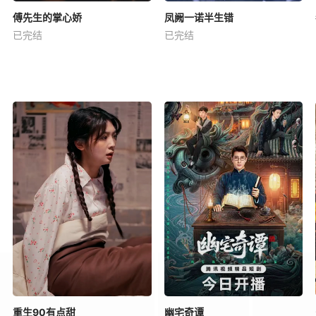
傅先生的掌心娇
凤阙一诺半生错
已完结
已完结
重生90有点甜
幽宅奇谭