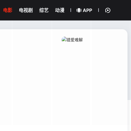
电影
电视剧
综艺
动漫
APP