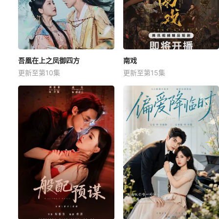
吾凰在上之凤御四方
南戏
更新至第10集
更新至第15集