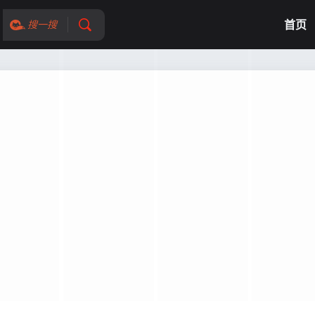
首页
搜一搜