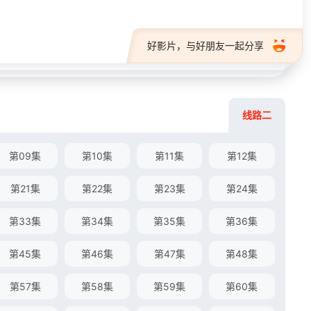
好影片，与好朋友一起分享
线路二
第09集
第10集
第11集
第12集
第21集
第22集
第23集
第24集
第33集
第34集
第35集
第36集
第45集
第46集
第47集
第48集
第57集
第58集
第59集
第60集