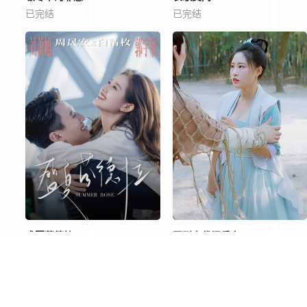
已完结
已完结
盛夏芬德拉
回到古代闯后宫
已完结
已完结
茶杯狐cupfox所有内容均来自互联网分享站点所提供的公开引用资源，未提供