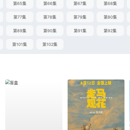
第65集
第66集
第67集
第68集
第77集
第78集
第79集
第80集
第89集
第90集
第91集
第92集
第101集
第102集