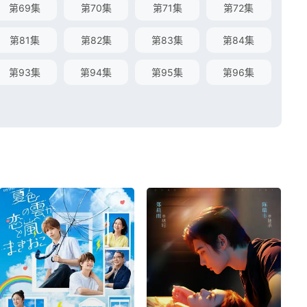
第69集
第70集
第71集
第72集
第81集
第82集
第83集
第84集
第93集
第94集
第95集
第96集