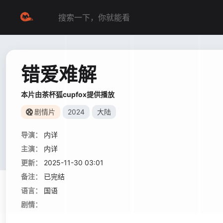
错爱难解
本片由茶杯狐cupfox提供播放
剧情片
2024
大陆
导演：
内详
主演：
内详
更新：
2025-11-30 03:01
备注：
已完结
语言：
国语
剧情：