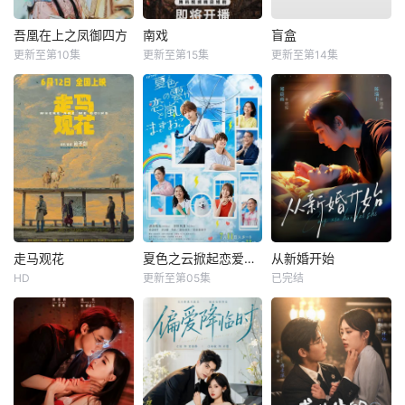
吾凰在上之凤御四方
南戏
盲盒
更新至第10集
更新至第15集
更新至第14集
走马观花
夏色之云掀起恋爱与风暴
从新婚开始
HD
更新至第05集
已完结