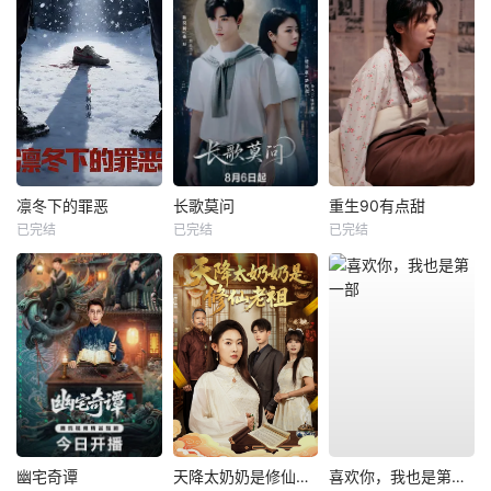
凛冬下的罪恶
长歌莫问
重生90有点甜
已完结
已完结
已完结
幽宅奇谭
天降太奶奶是修仙老祖
喜欢你，我也是第一部