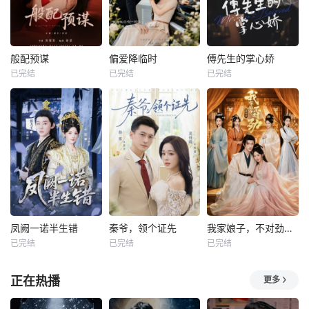
般配预谋
偏爱降临时
傅先生的掌心娇
已完结
已完结
已完结
凤阙一诺半生错
秦爷，领个证先
我家娘子，不对劲第四季
已完结
已完结
已完结
正在热播
更多