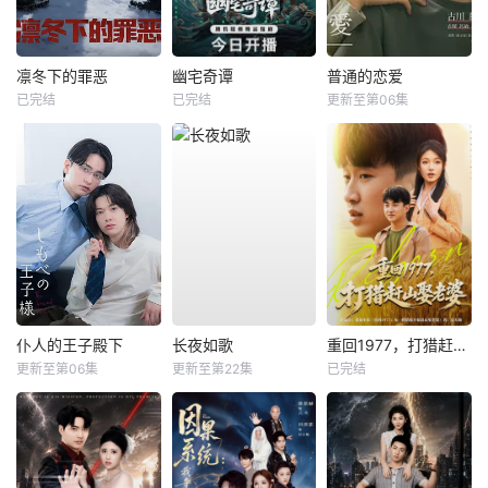
凛冬下的罪恶
幽宅奇谭
普通的恋爱
已完结
已完结
更新至第06集
仆人的王子殿下
长夜如歌
重回1977，打猎赶山娶老婆
更新至第06集
更新至第22集
已完结