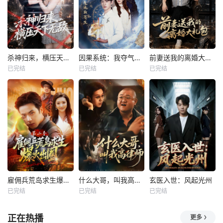
杀神归来，横压天下无敌
因果系统：我夺气运救苍生
前妻送我的离婚大礼包
已完结
已完结
已完结
雇佣兵荒岛求生爆火出圈第二季
什么大哥，叫我高律师
玄医入世：风起光州
已完结
已完结
已完结
正在热播
更多