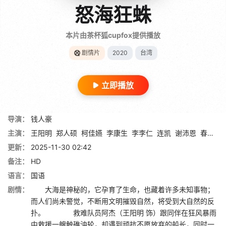
怒海狂蛛
本片由茶杯狐cupfox提供播放
剧情片
2020
台湾
立即播放
导演：
钱人豪
主演：
王阳明
郑人硕
柯佳嬿
李康生
李李仁
连凯
谢沛恩
春风
九
更新：
2025-11-30 02:42
备注：
HD
语言：
国语
剧情：
大海是神秘的，它孕育了生命，也藏着许多未知事物；
而人们尚未警觉，不断用文明摧毁自然，将受到大自然的反
扑。 救难队员阿杰（王阳明 饰）跟同伴在狂风暴雨
中救援一艘触礁油轮，却遇到顽抗不愿放弃的船长，同时一