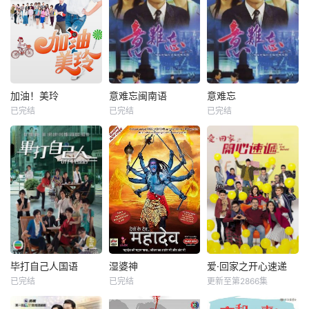
加油！美玲
意难忘闽南语
意难忘
已完结
已完结
已完结
毕打自己人国语
湿婆神
爱·回家之开心速递
已完结
已完结
更新至第2866集