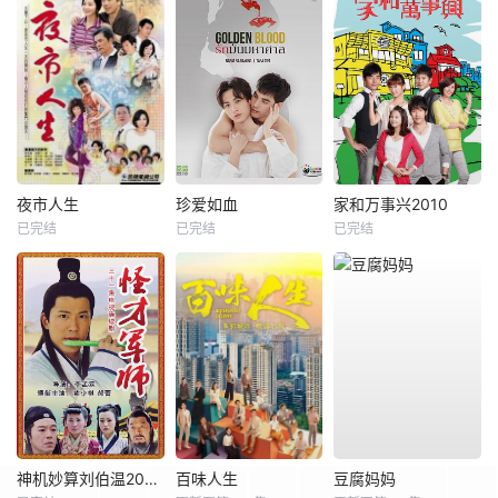
夜市人生
珍爱如血
家和万事兴2010
已完结
已完结
已完结
神机妙算刘伯温2006
百味人生
豆腐妈妈