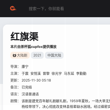
红旗渠
本片由茶杯狐cupfox提供播放
大陆剧
2021
中国大陆
导演：
康宁
主演：
于震
安悦溪
曾黎
徐光宇
马东延
李勤勤
更新：
2025-11-30 05:18
备注：
已完结
语言：
汉语普通话
剧情：
该剧是建党百年献礼剧献礼剧，1959年夏秋，一场大旱
杨桂带领下，决心彻底改变林县祖辈缺水困境。经过缜密实