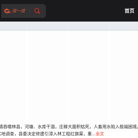
首页
搜一搜
无情吞噬林县，河塘、水库干涸，庄稼大面积枯死，人畜用水陷入极端困境
地调查，县委决定修建引漳入林工程红旗渠，重...
全文