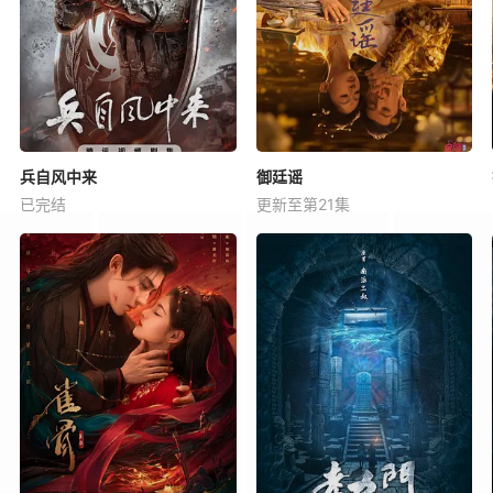
兵自风中来
御廷谣
已完结
更新至第21集