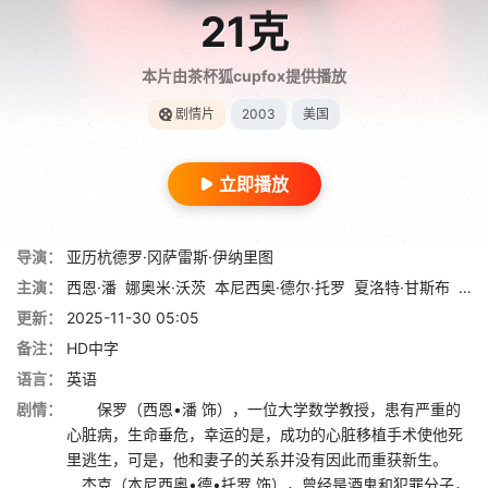
21克
本片由茶杯狐cupfox提供播放
剧情片
2003
美国
立即播放
导演：
亚历杭德罗·冈萨雷斯·伊纳里图
主演：
西恩·潘
娜奥米·沃茨
本尼西奥·德尔·托罗
夏洛特·甘斯布
梅丽
更新：
2025-11-30 05:05
备注：
HD中字
语言：
英语
剧情：
保罗（西恩•潘 饰），一位大学数学教授，患有严重的
心脏病，生命垂危，幸运的是，成功的心脏移植手术使他死
里逃生，可是，他和妻子的关系并没有因此而重获新生。
杰克（本尼西奥•德•托罗 饰），曾经是酒鬼和犯罪分子，