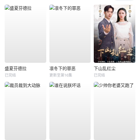
盛夏芬德拉
凛冬下的罪恶
下山乱红尘
已完结
更新至第16集
已完结