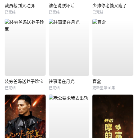
裁员裁到大动脉
谁在说朕坏话
少帅你老婆又跑了
已完结
已完结
已完结
装穷爸妈送养子珍宝
往事溺在月光
盲盒
已完结
已完结
更新至第10集