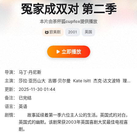
冤家成双对 第二季
本片由茶杯狐cupfox提供播放
欧美剧
2001
英国
立即播放
导演：
马丁·丹尼斯
主演：
莎拉·亚历山大
吉娜·贝尔曼
Kate Isitt
杰克·达文波特
理查德·柯伊尔
更新：
2025-11-30 01:44
备注：
已完结
语言：
英语
剧情：
故事延续着第一季六位主人公的生活。英国式的对白，
英国式的幽默。该剧荣获2003年英国喜剧大奖最佳电视喜
剧。