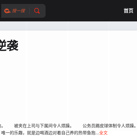
首页
搜一搜
逆袭
力。 被夹在上司与下属间令人烦躁。 公务员踢皮球体制令人烦躁
一的乐趣，就是边喝酒边对着自己养的热带鱼抱...
全文