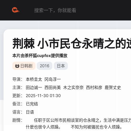
荆棘 小市民仓永晴之的
本片由茶杯狐cupfox提供播放
日韩剧
2016
日本
导演：
本桥圭太
冈岛淳一
主演：
田边诚一
西田尚美
木之实奈奈
西村和彦
鹿贺丈史
更新：
2025-11-30 01:30
备注：
已完结
语言：
日语
剧情：
任职于区公所市民相谈室的仓永晴之，生活中满是压
什麽也很令人烦躁。 不知为何被骚扰也令人烦躁。 唯