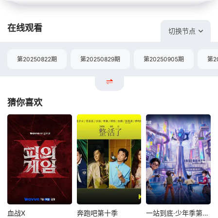
在线观看
切换节点
第20250822期
第20250829期
第20250905期
第2
猜你喜欢
血战X
奔跑吧第十季
一站到底·少年季第2季