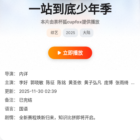
一站到底少年季
本片由茶杯狐cupfox提供播放
综艺
2025
大陆
立即播放
导演：
内详
主演：
李好
郭晓敏
陈征
陈铭
黄圣依
黄子弘凡
庞博
张雨绮
张小
更新：
2025-11-30 02:39
备注：
已完结
语言：
国语
剧情：
全新赛程焕新归来，知识比拼即将开启。