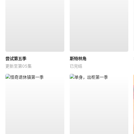
尝试第五季
斯特林角
更新至第05集
已完结