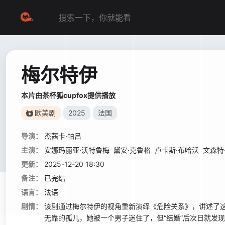
梅尔特伊
本片由茶杯狐cupfox提供播放
欧美剧
2025
法国
导演：
杰茜卡·帕吕
主演：
安娜玛丽亚·沃特鲁梅
黛安·克鲁格
卢卡斯·布哈沃
文森特
更新：
2025-12-20 18:30
备注：
已完结
语言：
法语
剧情：
该剧通过梅尔特伊的视角重新演绎《危险关系》，讲述了这
无靠的孤儿，她被一个男子迷住了，但“结婚”后次日就发现“