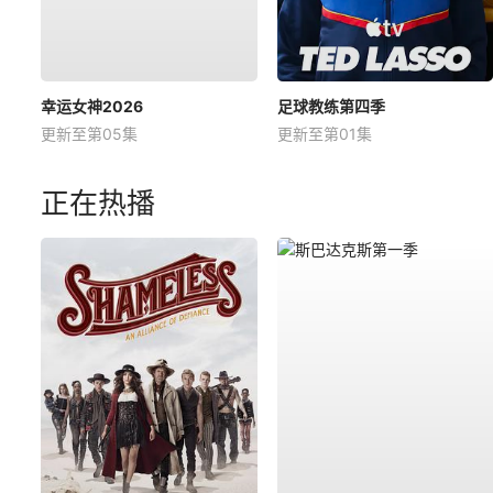
幸运女神2026
足球教练第四季
更新至第05集
更新至第01集
正在热播