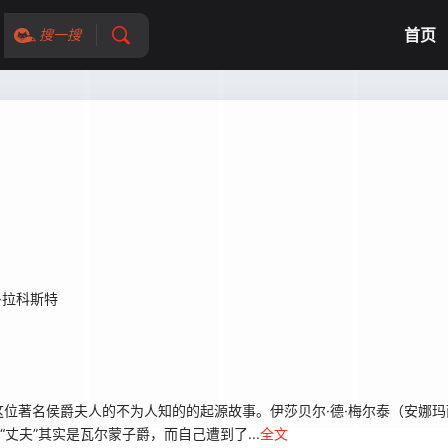
首页
搜一搜
·拉科斯特
位著名侯爵夫人的不为人知的的起源故事。伊莎贝尔·德·梅尔泰（安娜玛
丈夫”其实是瓦尔蒙子爵，而自己遭到了...
全文