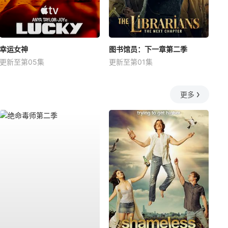
幸运女神
图书馆员：下一章第二季
更新至第05集
更新至第01集
更多