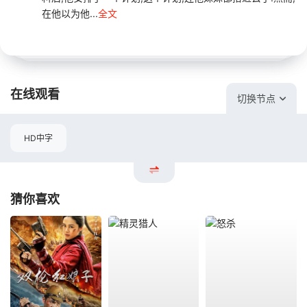
在他以为他...
全文
在线观看
切换节点
HD中字
猜你喜欢