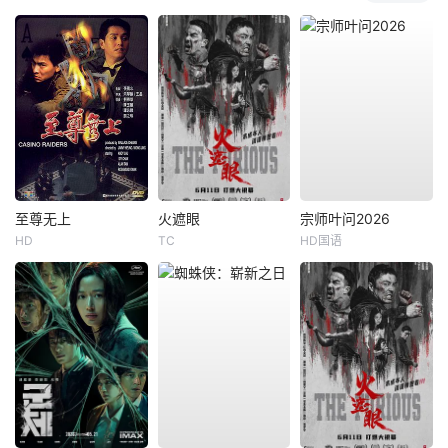
至尊无上
火遮眼
宗师叶问2026
HD
TC
HD国语