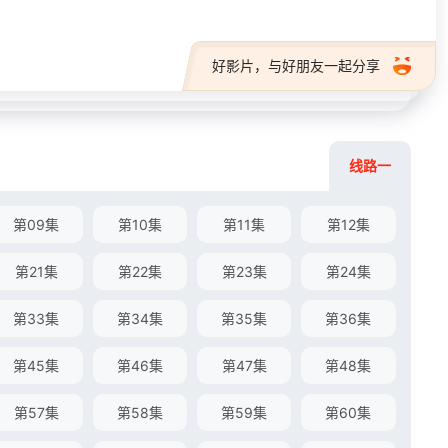
好影片，与好朋友一起分享
线路一
第09集
第10集
第11集
第12集
第21集
第22集
第23集
第24集
第33集
第34集
第35集
第36集
第45集
第46集
第47集
第48集
第57集
第58集
第59集
第60集