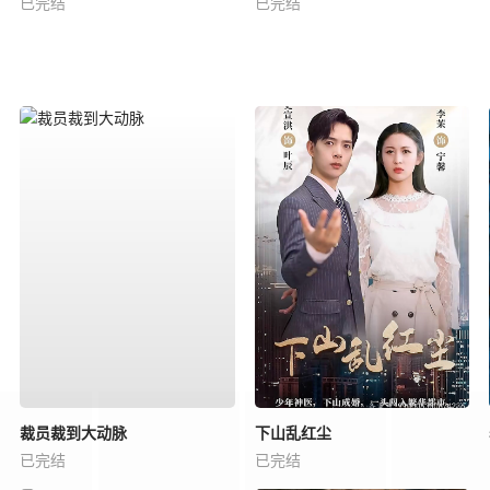
已完结
已完结
裁员裁到大动脉
下山乱红尘
已完结
已完结