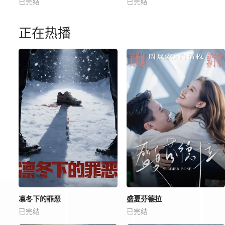
已完结
已完结
正在热播
凛冬下的罪恶
盛夏芬德拉
已完结
已完结