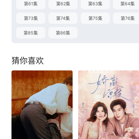
第61集
第62集
第63集
第64集
第73集
第74集
第75集
第76集
第85集
第86集
猜你喜欢