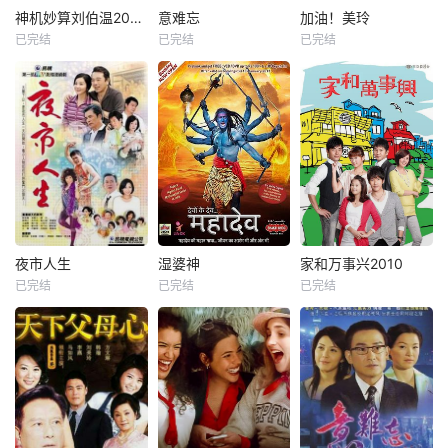
神机妙算刘伯温2006
意难忘
加油！美玲
已完结
已完结
已完结
夜市人生
湿婆神
家和万事兴2010
已完结
已完结
已完结