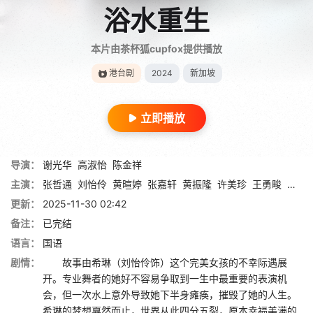
浴水重生
本片由茶杯狐cupfox提供播放
港台剧
2024
新加坡
立即播放
导演：
谢光华
高淑怡
陈金祥
主演：
张哲通
刘怡伶
黄暄婷
张嘉轩
黄振隆
许美珍
王勇畯
郭亮
更新：
2025-11-30 02:42
备注：
已完结
语言：
国语
剧情：
故事由希琳（刘怡伶饰）这个完美女孩的不幸际遇展
开。专业舞者的她好不容易争取到一生中最重要的表演机
会，但一次水上意外导致她下半身瘫痪，摧毁了她的人生。
希琳的梦想戛然而止，世界从此四分五裂，原本幸福美满的