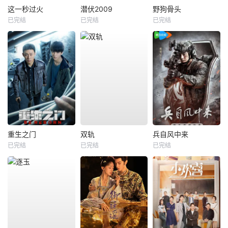
这一秒过火
潜伏2009
野狗骨头
已完结
已完结
已完结
重生之门
双轨
兵自风中来
已完结
已完结
已完结