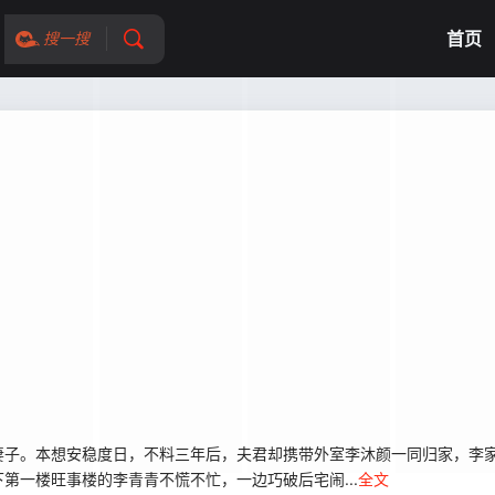
首页
搜一搜
妻子。本想安稳度日，不料三年后，夫君却携带外室李沐颜一同归家，李
第一楼旺事楼的李青青不慌不忙，一边巧破后宅闹...
全文