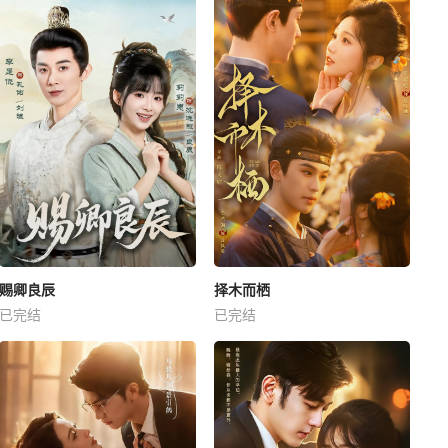
赐卿良辰
择木而栖
已完结
已完结