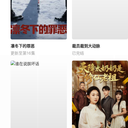
凛冬下的罪恶
裁员裁到大动脉
更新至第16集
已完结