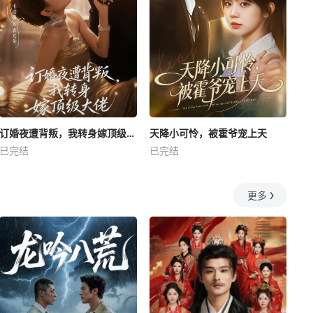
订婚夜遭背叛，我转身嫁顶级大佬
天降小可怜，被霍爷宠上天
已完结
已完结
更多