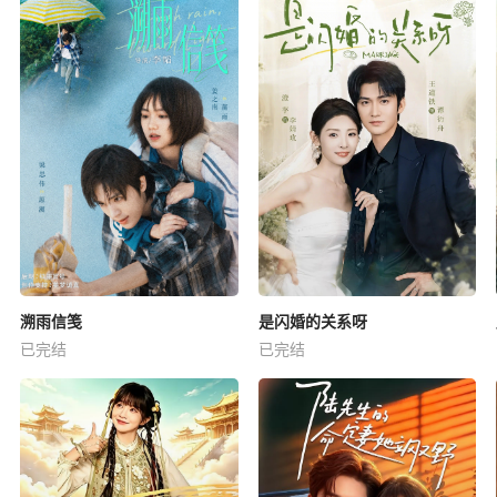
溯雨信笺
是闪婚的关系呀
已完结
已完结