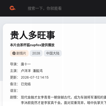
贵人多旺事
本片由茶杯狐cupfox提供播放
剧情片
2028
中国大陆
导演：
唐十一
主演：
卢洋洋
潘毅鸿
更新：
2026-07-12 14:15
备注：
已完结
语言：
剧情：
现代金融才女李青青一朝穿越古代，成为车骑将军潘阳的
李沐颜竟然才是李家真千金。面对双重背弃，暗中执掌天下