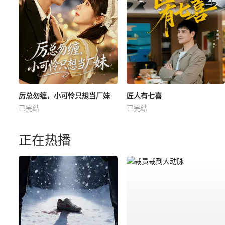
厉总勿缠，小可怜只想当厂妹
匠人有七喜
已完结
已完结
正在热播