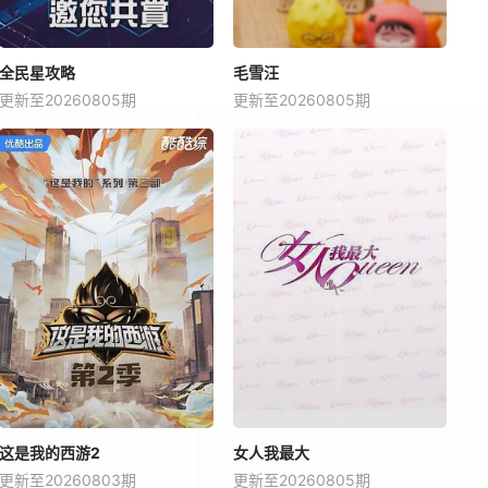
全民星攻略
毛雪汪
更新至20260805期
更新至20260805期
这是我的西游2
女人我最大
更新至20260803期
更新至20260805期