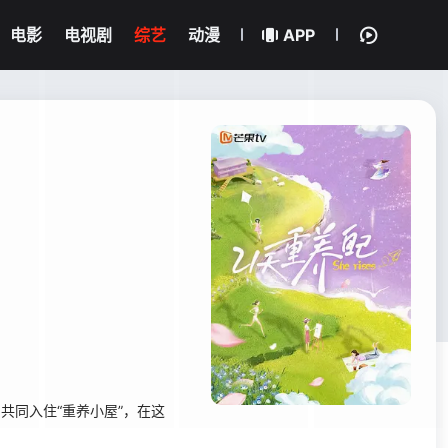
电影
电视剧
综艺
动漫
APP
共同入住“重养小屋”，在这