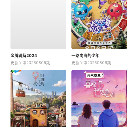
金牌调解2024
一路向海的少年
更新至第20260805期
更新至第20260806期