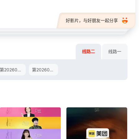
好影片，与好朋友一起分享
线路二
线路一
第20260715期
第20260722期