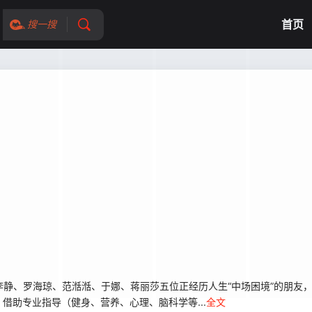
首页
搜一搜
静、罗海琼、范湉湉、于娜、蒋丽莎五位正经历人生“中场困境”的朋友，
借助专业指导（健身、营养、心理、脑科学等...
全文