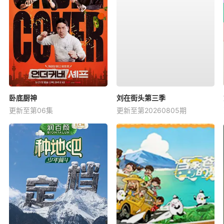
卧底厨神
刘在街头第三季
更新至第06集
更新至第20260805期