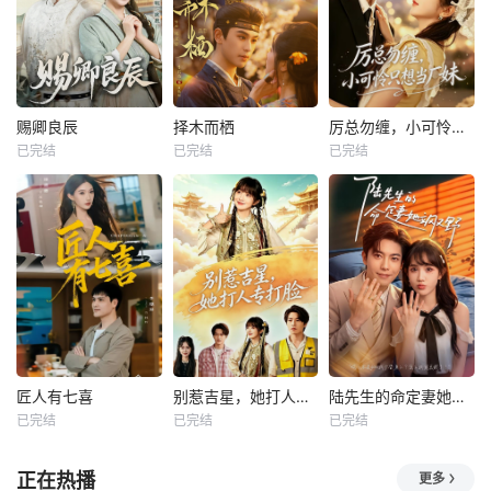
赐卿良辰
择木而栖
厉总勿缠，小可怜只想当厂妹
已完结
已完结
已完结
匠人有七喜
别惹吉星，她打人专打脸
陆先生的命定妻她飒又野
已完结
已完结
已完结
正在热播
更多