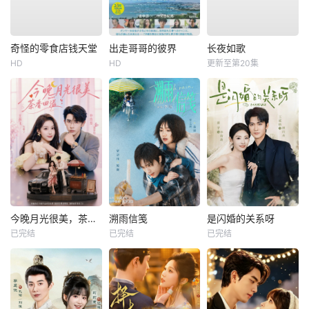
奇怪的零食店钱天堂
出走哥哥的彼界
长夜如歌
HD
HD
更新至第20集
今晚月光很美，茶香四溢
溯雨信笺
是闪婚的关系呀
已完结
已完结
已完结