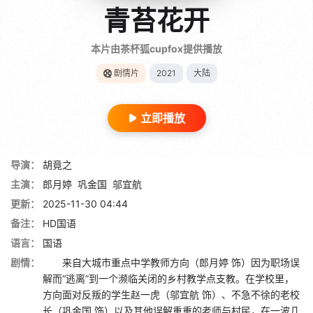
青苔花开
本片由茶杯狐cupfox提供播放
剧情片
2021
大陆
立即播放
导演：
胡竟之
主演：
郎月婷
巩金国
邬宜航
更新：
2025-11-30 04:44
备注：
HD国语
语言：
国语
剧情：
来自大城市重点中学教师方向（郎月婷 饰）因为职场误
解而“逃离”到一个濒临关闭的乡村教学点支教。在学校里，
方向面对反叛的学生赵一虎（邬宜航 饰）、不急不徐的老校
长（巩金国 饰）以及其他误解重重的老师与村民，在一波几