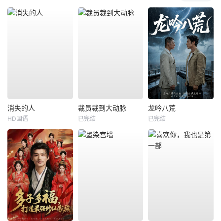
消失的人
裁员裁到大动脉
龙吟八荒
HD国语
已完结
已完结