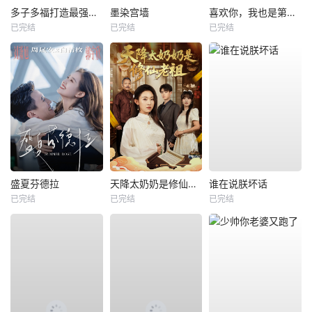
多子多福打造最强修仙家族
墨染宫墙
喜欢你，我也是第一部
已完结
已完结
已完结
盛夏芬德拉
天降太奶奶是修仙老祖
谁在说朕坏话
已完结
已完结
已完结