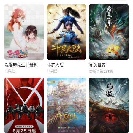
洗浴屋先生！我和那家伙在女浴池！？
斗罗大陆
完美世界
已完结
已完结
更新至第281集