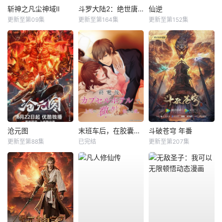
斩神之凡尘神域Ⅱ
斗罗大陆2：绝世唐门
仙逆
更新至第09集
更新至第164集
更新至第152集
沧元图
末班车后，在胶囊旅馆向上司传递微热的夜晚
斗破苍穹 年番
更新至第88集
已完结
更新至第207集