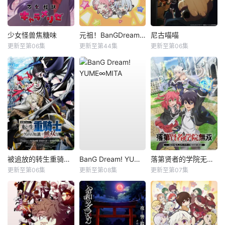
少女怪兽焦糖味
元祖！BanGDream酱
尼古喵喵
更新至第06集
更新至第44集
更新至第06集
被追放的转生重骑士用游戏知识开无双
BanG Dream! YUME∞MITA
落第贤者的学院无双第二回转生，S等级作弊魔术师冒险记
更新至第06集
更新至第08集
更新至第07集