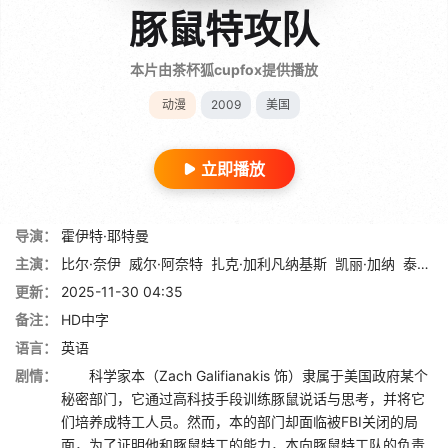
豚鼠特攻队
本片由茶杯狐cupfox提供播放
动漫
2009
美国
立即播放
导演：
霍伊特·耶特曼
主演：
比尔·奈伊
威尔·阿奈特
扎克·加利凡纳基斯
凯丽·加纳
泰勒·帕特里克·琼斯
更新：
2025-11-30 04:35
备注：
HD中字
语言：
英语
剧情：
科学家本（Zach Galifianakis 饰）隶属于美国政府某个
秘密部门，它通过高科技手段训练豚鼠说话与思考，并将它
们培养成特工人员。然而，本的部门却面临被FBI关闭的局
面，为了证明他和豚鼠特工的能力，本向豚鼠特工队的负责