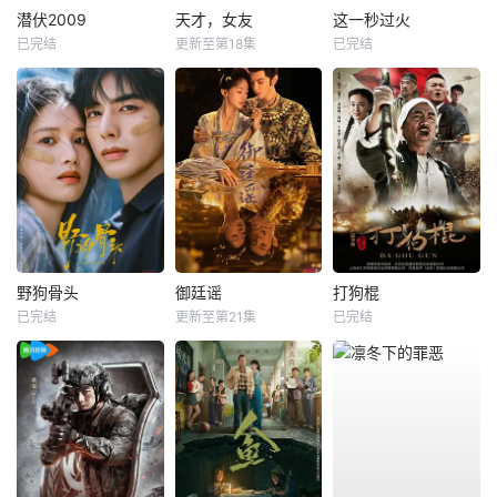
潜伏2009
天才，女友
这一秒过火
已完结
更新至第18集
已完结
野狗骨头
御廷谣
打狗棍
已完结
更新至第21集
已完结