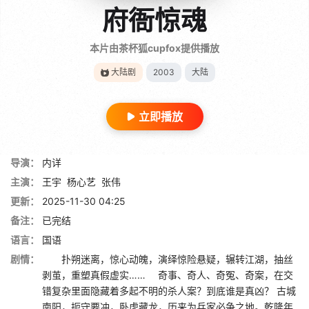
府衙惊魂
本片由茶杯狐cupfox提供播放
大陆剧
2003
大陆
立即播放
导演：
内详
主演：
王宇
杨心艺
张伟
更新：
2025-11-30 04:25
备注：
已完结
语言：
国语
剧情：
扑朔迷离，惊心动魄，演绎惊险悬疑，辗转江湖，抽丝
剥茧，重塑真假虚实…… 奇事、奇人、奇冤、奇案，在交
错复杂里面隐藏着多起不明的杀人案？到底谁是真凶？ 古城
南阳，扼守要冲，卧虎藏龙，历来为兵家必争之地。乾隆年