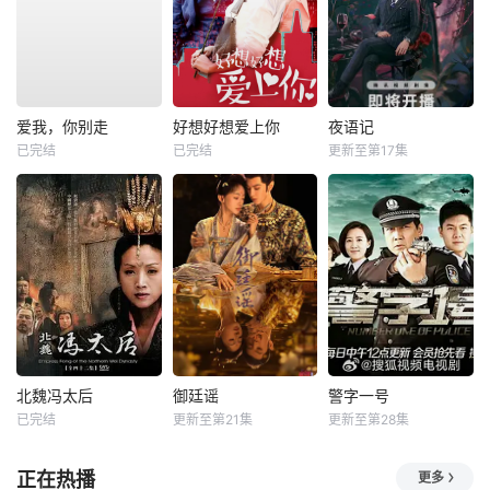
爱我，你别走
好想好想爱上你
夜语记
已完结
已完结
更新至第17集
北魏冯太后
御廷谣
警字一号
已完结
更新至第21集
更新至第28集
正在热播
更多