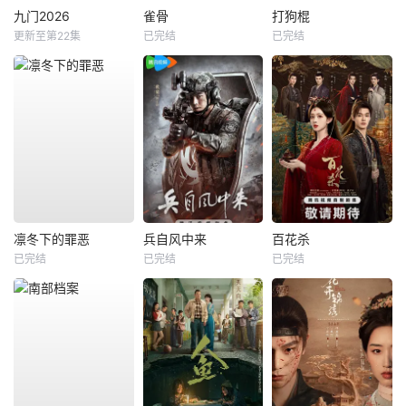
九门2026
雀骨
打狗棍
更新至第22集
已完结
已完结
凛冬下的罪恶
兵自风中来
百花杀
已完结
已完结
已完结