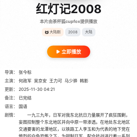
红灯记2008
本片由茶杯狐cupfox提供播放
大陆剧
2008
大陆
立即播放
导演：
张今标
主演：
何政军
吴京安
王力可
马少骅
韩影
更新：
2025-11-30 04:21
备注：
已完结
语言：
国语
剧情：
一九三九年，日军对我东北抗日力量展开了疯狂围剿，
妄图控制整个东北地区并向中原一带渗透。在地处东北地区
交通要害的龙潭地区，以铁路工人李玉和为代表的地下党在
惨烈的白色恐怖之下，为钳制日军、配合抗战进行着一系列