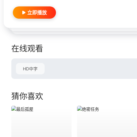
立即播放
在线观看
HD中字
猜你喜欢