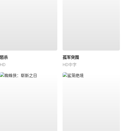
怒杀
孤军突围
HD
HD中字