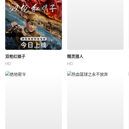
双枪红娘子
精灵猎人
HD
HD