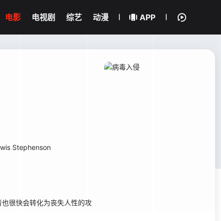
电影
电视剧
综艺
动漫
APP
ewis Stephenson
也很快会转化为丧失人性的攻