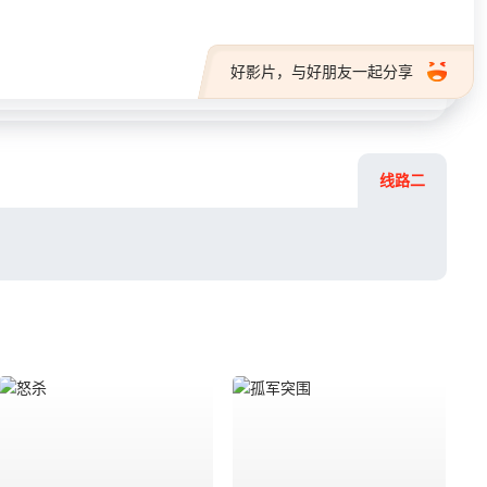
好影片，与好朋友一起分享
线路二