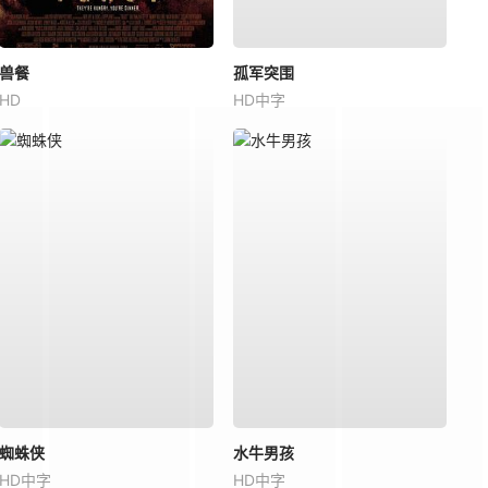
兽餐
孤军突围
HD
HD中字
蜘蛛侠
水牛男孩
HD中字
HD中字