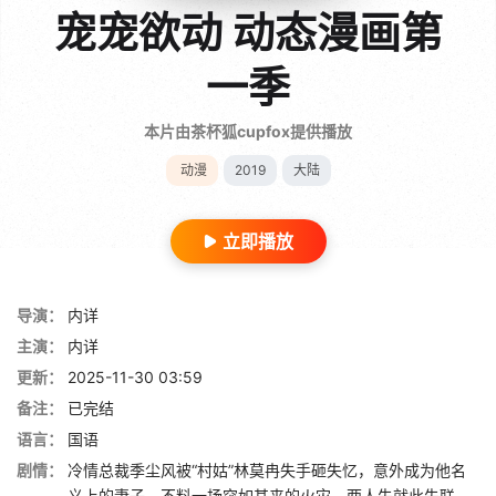
宠宠欲动 动态漫画第
一季
本片由茶杯狐cupfox提供播放
动漫
2019
大陆
立即播放
导演：
内详
主演：
内详
更新：
2025-11-30 03:59
备注：
已完结
语言：
国语
剧情：
冷情总裁季尘风被“村姑”林莫冉失手砸失忆，意外成为他名
义上的妻子，不料一场突如其来的火灾，两人失就此失联。