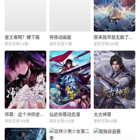
是王者啊？稷下篇
将夜动画版
原来我早就无敌了动态漫
更新至第04集
更新至第17集
更新至第288集
师尊：这个冲师逆徒才不是圣子动态漫
仙武帝尊动态漫
太古神尊
更新至第188集
更新至第526集
更新至第06集