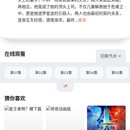
再相见，他竟成了她的顶头上司，不仅几番解救她于危难之
中，更是她逐梦星途的引路人，两人也由最初的契约关系，
逐渐互生好感，感情渐浓，最终...
全文
在线观看
切换节点
第01集
第02集
第03集
第04集
第05集
猜你喜欢