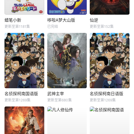
蜡笔小新
哆啦A梦大山版
仙逆
更新至第1181集
已完结
更新至第152集
名侦探柯南国语版
武神主宰
名侦探柯南日语版
更新至第1269集
更新至第680集
更新至第1269集