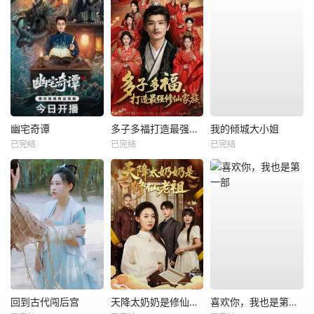
幽宅奇谭
多子多福打造最强修仙家族
我的倾城大小姐
已完结
已完结
已完结
回到古代闯后宫
天降太奶奶是修仙老祖
喜欢你，我也是第一部