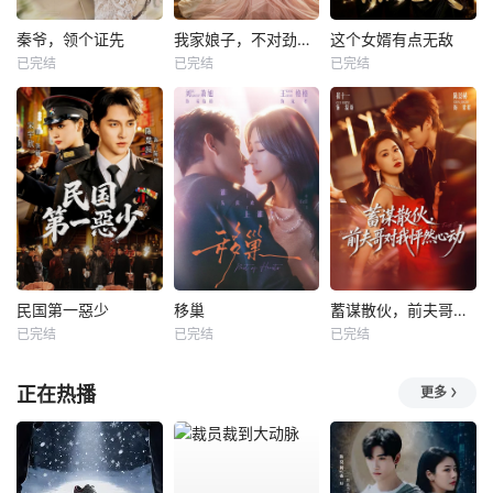
秦爷，领个证先
我家娘子，不对劲第四季
这个女婿有点无敌
已完结
已完结
已完结
民国第一惡少
移巢
蓄谋散伙，前夫哥对我怦然心动
已完结
已完结
已完结
正在热播
更多