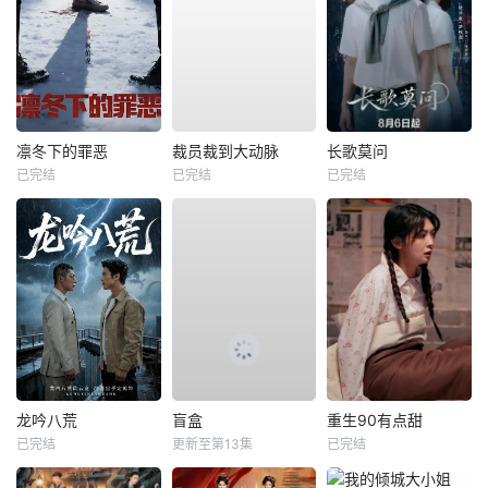
凛冬下的罪恶
裁员裁到大动脉
长歌莫问
已完结
已完结
已完结
龙吟八荒
盲盒
重生90有点甜
已完结
更新至第13集
已完结