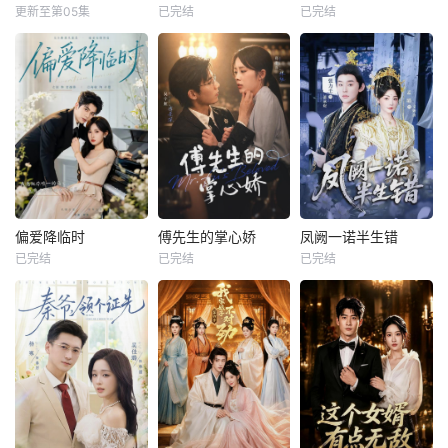
更新至第05集
已完结
已完结
偏爱降临时
傅先生的掌心娇
凤阙一诺半生错
已完结
已完结
已完结