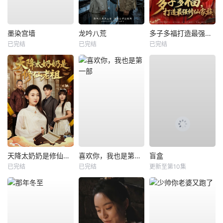
墨染宫墙
龙吟八荒
多子多福打造最强修仙家族
已完结
已完结
已完结
天降太奶奶是修仙老祖
喜欢你，我也是第一部
盲盒
已完结
已完结
更新至第10集