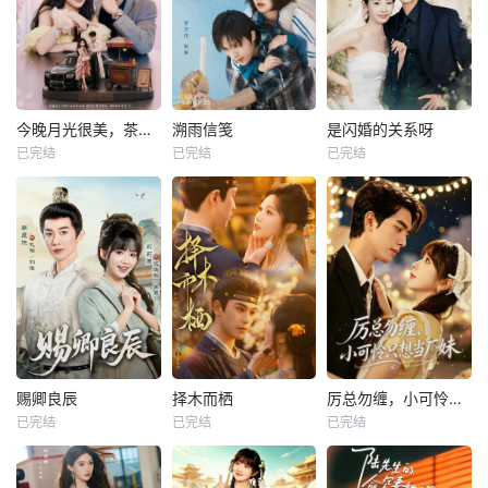
今晚月光很美，茶香四溢
溯雨信笺
是闪婚的关系呀
已完结
已完结
已完结
赐卿良辰
择木而栖
厉总勿缠，小可怜只想当厂妹
已完结
已完结
已完结