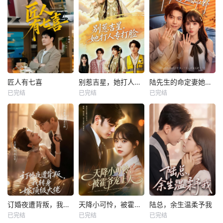
匠人有七喜
别惹吉星，她打人专打脸
陆先生的命定妻她飒又野
已完结
已完结
已完结
订婚夜遭背叛，我转身嫁顶级大佬
天降小可怜，被霍爷宠上天
陆总，余生温柔予我
已完结
已完结
已完结