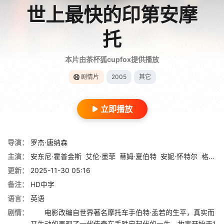
世上最快的印第安摩
托
本片由茶杯狐cupfox提供播放
剧情片
2005
其它
立即播放
导演：
罗杰·唐纳森
主演：
安东尼·霍普金斯
艾伦·墨菲
蒂姆·夏伯特
安妮·怀特尔
格雷格·约翰逊
更新：
2025-11-30 05:16
备注：
HD中字
语言：
英语
剧情：
电影改编自世界著名摩托车手伯特·孟若的生平，真实而
又生动的再现了一代传奇车手跌宕起伏的一生。故事开始于1