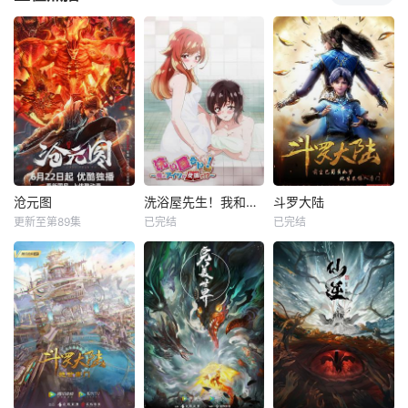
沧元图
洗浴屋先生！我和那家伙在女浴池！？
斗罗大陆
更新至第89集
已完结
已完结