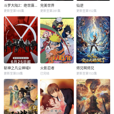
斗罗大陆2：绝世唐门
完美世界
仙逆
更新至第165集
更新至第281集
更新至第152集
斩神之凡尘神域Ⅱ
火影忍者
师兄啊师兄
更新至第09集
已完结
更新至第153集