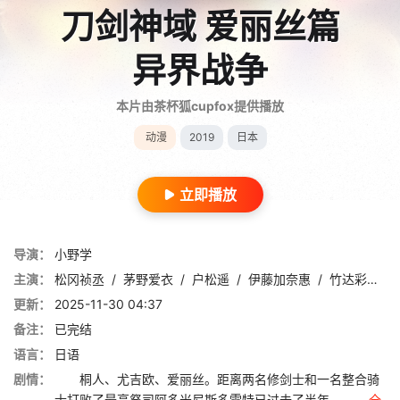
刀剑神域 爱丽丝篇
异界战争
本片由茶杯狐cupfox提供播放
动漫
2019
日本
立即播放
导演：
小野学
主演：
松冈祯丞
/
茅野爱衣
/
户松遥
/
伊藤加奈惠
/
竹达彩奈
/
更新：
2025-11-30 04:37
备注：
已完结
语言：
日语
剧情：
桐人、尤吉欧、爱丽丝。距离两名修剑士和一名整合骑
士打败了最高祭司阿多米尼斯多雷特已过去了半年。 ...
全