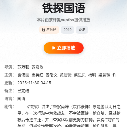
铁探国语
本片由茶杯狐cupfox提供播放
港台剧
2019
香港
立即播放
导演：
苏万聪
苏嘉敏
主演：
袁伟豪
惠英红
姜皓文
黄智贤
蔡思贝
杨明
梁竞徽
许绍雄
更新：
2025-11-30 04:15
备注：
已完结
语言：
国语
剧情：
《铁探》讲述了督察尚垶（袁伟豪饰）原是警队明日之
星，在一次行动中为救战友，不幸被匪徒一枪穿脑，经过抢
救后奇迹生还，并且查案比以前更努力拼搏，赢得“铁探”的
美誉。但尚垶饱受那次枪击的后遗症折磨，枪伤阴影、暴