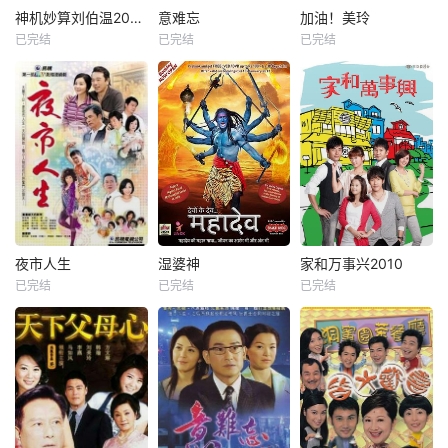
神机妙算刘伯温2006
意难忘
加油！美玲
已完结
已完结
已完结
夜市人生
湿婆神
家和万事兴2010
已完结
已完结
已完结