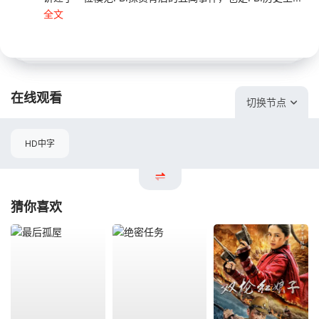
全文
在线观看
切换节点
HD中字
猜你喜欢