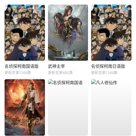
名侦探柯南国语版
武神主宰
名侦探柯南日语版
更新至第1269集
更新至第680集
更新至第1269集