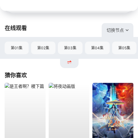
在线观看
切换节点
第01集
第02集
第03集
第04集
第05集
猜你喜欢