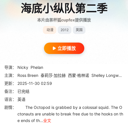
海底小纵队第二季
本片由茶杯狐cupfox提供播放
动漫
2012
英国
立即播放
导演：
Nicky
Phelan
主演：
Ross Breen
泰莉莎·加拉赫
西蒙·格林诺
Shelley Longworth
更新：
2025-11-30 02:59
备注：
已完结
语言：
英语
剧情：
The Octopod is grabbed by a colossal squid. The O
ctonauts are unable to break free due to the hooks on th
e ends of th...
全文