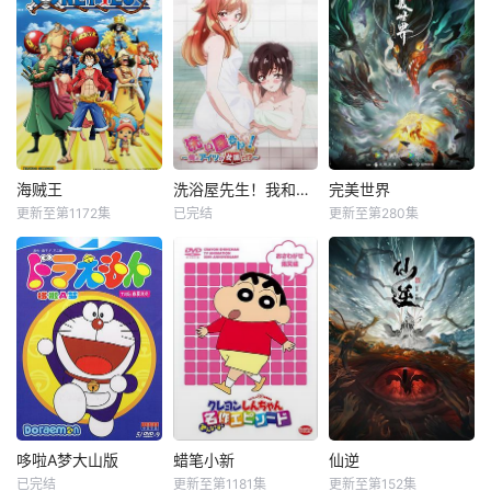
海贼王
洗浴屋先生！我和那家伙在女浴池！？
完美世界
更新至第1172集
已完结
更新至第280集
哆啦A梦大山版
蜡笔小新
仙逆
已完结
更新至第1181集
更新至第152集