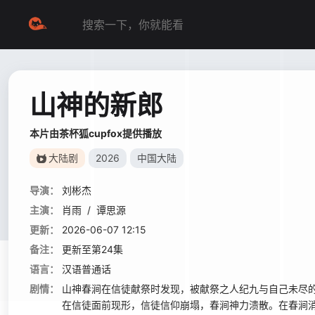
山神的新郎
本片由茶杯狐cupfox提供播放
大陆剧
2026
中国大陆
导演：
刘彬杰
主演：
肖雨
/
谭思源
更新：
2026-06-07 12:15
备注：
更新至第24集
语言：
汉语普通话
剧情：
山神春涧在信徒献祭时发现，被献祭之人纪九与自己未尽
在信徒面前现形，信徒信仰崩塌，春涧神力溃散。在春涧消