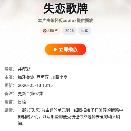
失恋歌牌
本片由茶杯狐cupfox提供播放
剧情片
2026
日本
立即播放
导演：
井樫彩
主演：
梅泽美波
西垣匠
加藤小夏
更新：
2026-05-13 16:15
备注：
更新至第07集
语言：
日语
剧情：
一部以“失恋”为主题的单元剧，细腻描绘了在破碎的情感中
徘徊的人们，以及那些即便受伤也依然选择去爱的动人瞬
间。