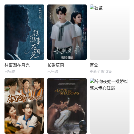
往事溺在月光
长歌莫问
盲盒
已完结
已完结
更新至第13集