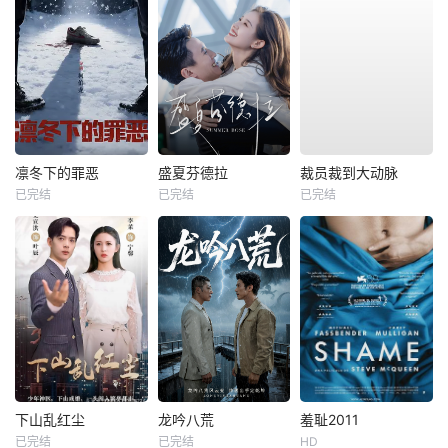
凛冬下的罪恶
盛夏芬德拉
裁员裁到大动脉
已完结
已完结
已完结
下山乱红尘
龙吟八荒
羞耻2011
已完结
已完结
HD