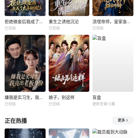
拒绝做妾后我成了太子侧妃
重生之诱他沉沦
流氓帝师，皇家金牌县令
已完结
已完结
已完结
嫌我是实习生，我亮出老板身份
娘子，别这样
盲盒
已完结
已完结
更新至第13集
正在热播
更多