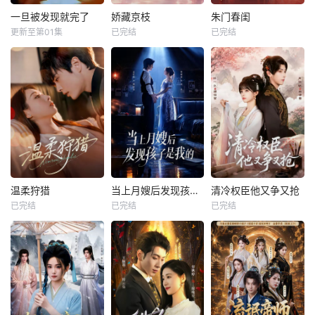
一旦被发现就完了
娇藏京枝
朱门春闺
更新至第01集
已完结
已完结
温柔狩猎
当上月嫂后发现孩子是我的
清冷权臣他又争又抢
已完结
已完结
已完结